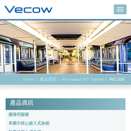
Togg
navig
Home
產品資訊
Arm-based IoT System
AIC-200
產品資訊
邊緣伺服器
多顯示核心嵌入式系統