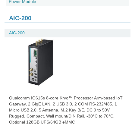
Power Module
AIC-200
AIC-200
Qualcomm IQ615s 8-core Kryo™ Processor Arm-based IoT
Gateway, 2 GigE LAN, 2 USB 3.0, 2 COM RS-232/485, 1
Micro USB 2.0, 5 Antenna, M.2 Key B/E, DC 9 to 50V,
Rugged, Compact, Wall mount/DIN Rail, -30°C to 70°C,
Optional 128GB UFS/64GB eMMC