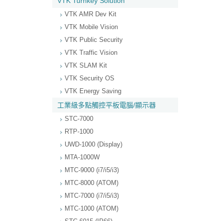
VTK Turnkey Solution
VTK AMR Dev Kit
VTK Mobile Vision
VTK Public Security
VTK Traffic Vision
VTK SLAM Kit
VTK Security OS
VTK Energy Saving
工業級多點觸控平板電腦/顯示器
STC-7000
RTP-1000
UWD-1000 (Display)
MTA-1000W
MTC-9000 (i7/i5/i3)
MTC-8000 (ATOM)
MTC-7000 (i7/i5/i3)
MTC-1000 (ATOM)