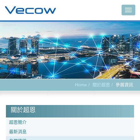
Togg
navig
Home
關於超恩
參展資訊
關於超恩
超恩簡介
最新消息