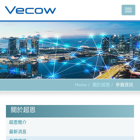
Togg
navig
Home
關於超恩
參展資訊
關於超恩
超恩簡介
最新消息