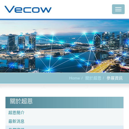
Togg
navig
Home
關於超恩
參展資訊
關於超恩
超恩簡介
最新消息