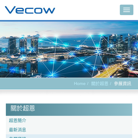
Togg
navig
Home
關於超恩
參展資訊
關於超恩
超恩簡介
最新消息