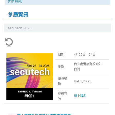
參展資訊
參展資訊
secutech 2026
日期
4月22日 – 24日
台北南港展覽館1館，
地點
台灣
攤位號
Hall 1, #K21
碼
參觀報
線上報名
名