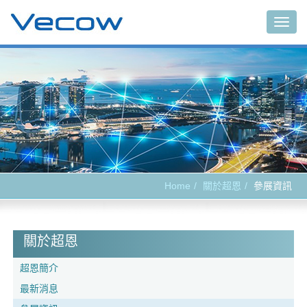
Togg
navig
Home
關於超恩
參展資訊
關於超恩
超恩簡介
最新消息