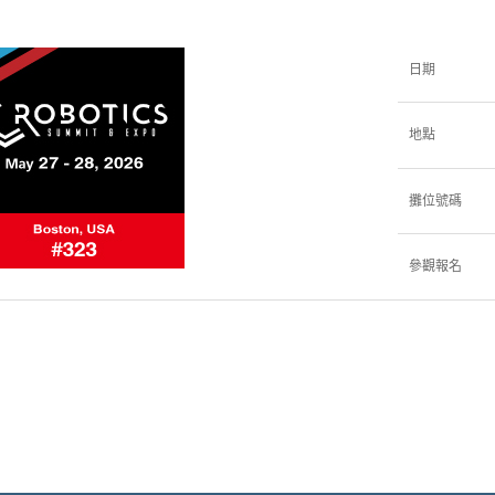
日期
地點
攤位號碼
參觀報名