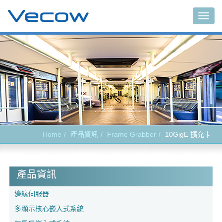
Togg
navig
Home
產品資訊
Frame Grabber
10GigE 擴充卡
產品資訊
邊緣伺服器
多顯示核心嵌入式系統