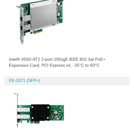
Intel® X550-AT2 2-port 10GigE IEEE 802.3at PoE+
Expansion Card, PCI Express x4, -25°C to 60°C
FE-1071 (SFP+)