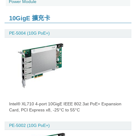
Power Module
10GigE 擴充卡
PE-5004 (10G PoE+)
Intel® XL710 4-port 10GigE IEEE 802.3at PoE+ Expansion
Card, PCI Express x8, -25°C to 55°C
PE-5002 (10G PoE+)