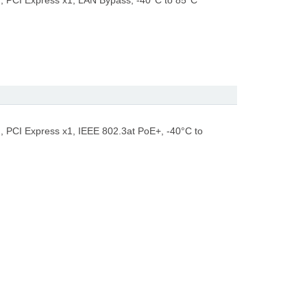
d, PCI Express x1, LAN Bypass, -40°C to 85°C
, PCI Express x1, IEEE 802.3at PoE+, -40°C to