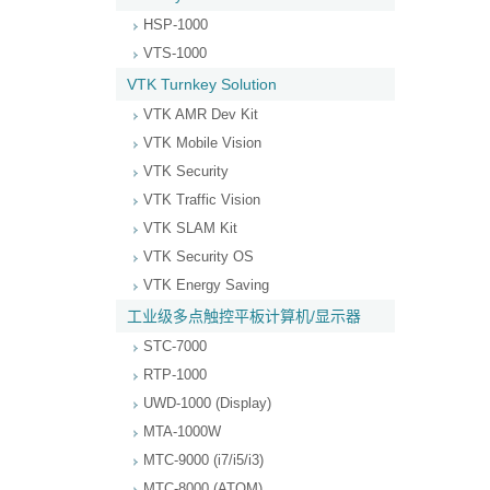
HSP-1000
VTS-1000
VTK Turnkey Solution
VTK AMR Dev Kit
VTK Mobile Vision
VTK Security
VTK Traffic Vision
VTK SLAM Kit
VTK Security OS
VTK Energy Saving
工业级多点触控平板计算机/显示器
STC-7000
RTP-1000
UWD-1000 (Display)
MTA-1000W
MTC-9000 (i7/i5/i3)
MTC-8000 (ATOM)