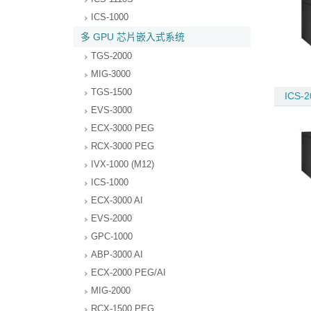
ICS-1000
多 GPU 芯片嵌入式系统
TGS-2000
MIG-3000
TGS-1500
ICS-2
EVS-3000
ECX-3000 PEG
RCX-3000 PEG
IVX-1000 (M12)
ICS-1000
ECX-3000 AI
EVS-2000
GPC-1000
ABP-3000 AI
ECX-2000 PEG/AI
MIG-2000
RCX-1500 PEG