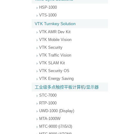
HSP-1000
VTS-1000
VTK Turnkey Solution
VTK AMR Dev Kit
VTK Mobile Vision
VTK Security
VTK Traffic Vision
VTK SLAM Kit
VTK Security OS
VTK Energy Saving
工业级多点触控平板计算机/显示器
STC-7000
RTP-1000
UWD-1000 (Display)
MTA-1000W
MTC-9000 (i7/i5/i3)