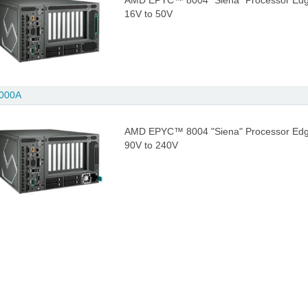
AMD EPYC™ 8004 "Siena" Processor Edge 
16V to 50V
000A
AMD EPYC™ 8004 "Siena" Processor Edge A
90V to 240V