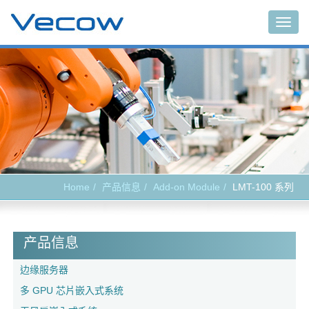
Togg
navig
Home
产品信息
Add-on Module
LMT-100 系列
产品信息
边缘服务器
多 GPU 芯片嵌入式系统