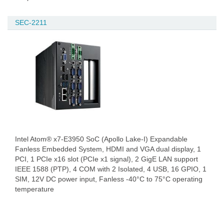
SEC-2211
Intel Atom® x7-E3950 SoC (Apollo Lake-I) Expandable
Fanless Embedded System, HDMI and VGA dual display, 1
PCI, 1 PCIe x16 slot (PCIe x1 signal), 2 GigE LAN support
IEEE 1588 (PTP), 4 COM with 2 Isolated, 4 USB, 16 GPIO, 1
SIM, 12V DC power input, Fanless -40°C to 75°C operating
temperature