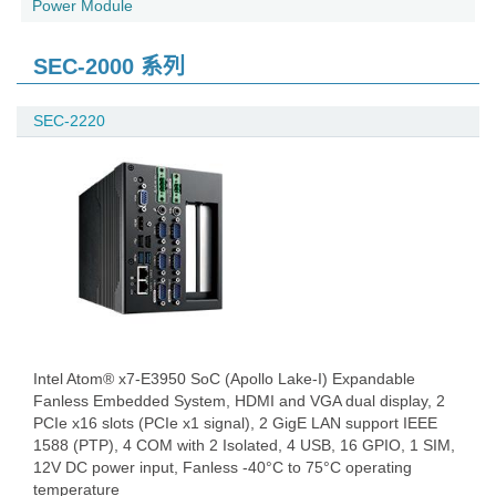
Power Module
SEC-2000 系列
SEC-2220
Intel Atom® x7-E3950 SoC (Apollo Lake-I) Expandable
Fanless Embedded System, HDMI and VGA dual display, 2
PCIe x16 slots (PCIe x1 signal), 2 GigE LAN support IEEE
1588 (PTP), 4 COM with 2 Isolated, 4 USB, 16 GPIO, 1 SIM,
12V DC power input, Fanless -40°C to 75°C operating
temperature