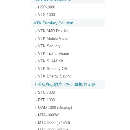
HSP-1000
VTS-1000
VTK Turnkey Solution
VTK AMR Dev Kit
VTK Mobile Vision
VTK Security
VTK Traffic Vision
VTK SLAM Kit
VTK Security OS
VTK Energy Saving
工业级多点触控平板计算机/显示器
STC-7000
RTP-1000
UWD-1000 (Display)
MTA-1000W
MTC-9000 (i7/i5/i3)