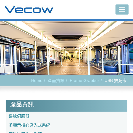
Togg
navig
Home
產品資訊
Frame Grabber
USB 擴充卡
產品資訊
邊緣伺服器
多顯示核心嵌入式系統