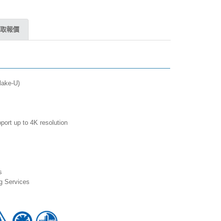
取報價
kylake-U)
port up to 4K resolution
ns
ing Services