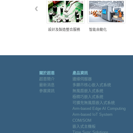
‹
設計及製造整合服務
智能自動化
關於超恩
產品資訊
超恩簡介
邊緣伺服器
最新消息
多顯示核心嵌入式系統
參展資訊
無風扇嵌入式系統
極精巧嵌入式系統
可擴充無風扇嵌入式系統
Arm-based Edge AI Computing
Arm-based IoT System
COM/SOM
嵌入式主機板
Time Sync Solutions