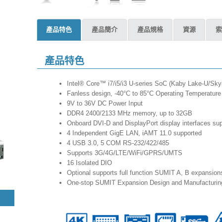
產品特色
產品簡介
產品規格
資源
索
產品特色
Intel® Core™ i7/i5/i3 U-series SoC (Kaby Lake-U/S
Fanless design, -40°C to 85°C Operating Temperature
9V to 36V DC Power Input
DDR4 2400/2133 MHz memory, up to 32GB
Onboard DVI-D and DisplayPort display interfaces sup
4 Independent GigE LAN, iAMT 11.0 supported
4 USB 3.0, 5 COM RS-232/422/485
Supports 3G/4G/LTE/WiFi/GPRS/UMTS
16 Isolated DIO
Optional supports full function SUMIT A, B expansio
One-stop SUMIT Expansion Design and Manufactur