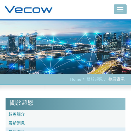
Togg
navig
Home
關於超恩
參展資訊
關於超恩
超恩簡介
最新消息