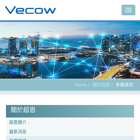
Togg
navig
Home
關於超恩
參展資訊
關於超恩
超恩簡介
最新消息