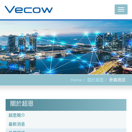
Togg
navig
Home
關於超恩
參展資訊
關於超恩
超恩簡介
最新消息