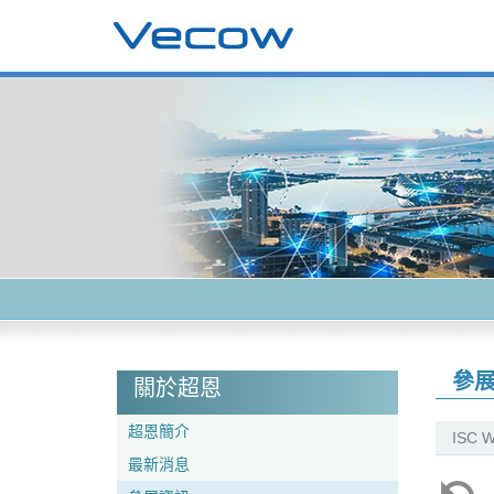
參
關於超恩
超恩簡介
ISC W
最新消息