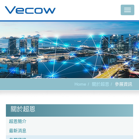
Togg
navig
Home
關於超恩
參展資訊
關於超恩
超恩簡介
最新消息