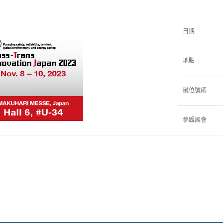
日期
地點
攤位號碼
參觀展會