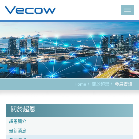
Togg
navig
Home
關於超恩
參展資訊
關於超恩
超恩簡介
最新消息