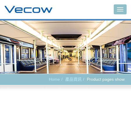
Main
Home
產品資訊
Product pages show