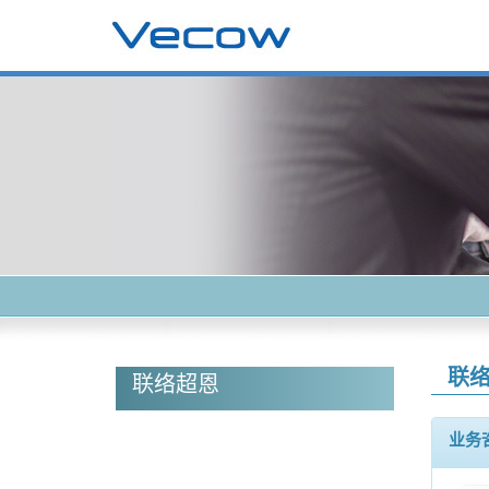
联
联络超恩
业务