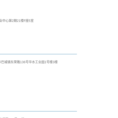
中心第2期21楼F座5室
山市巴城镇东荣路136号华水工业园1号楼3楼