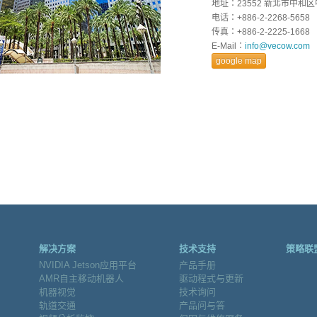
地址：23552 新北市中和区
电话：+886-2-2268-5658
传真：+886-2-2225-1668
E-Mail：
info@vecow.com
google map
解决方案
技术支持
策略联
NVIDIA Jetson应用平台
产品手册
AMR自主移动机器人
驱动程式与更新
机器视觉
技术询问
轨道交通
产品问与答