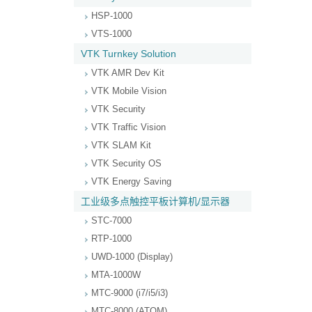
HSP-1000
VTS-1000
VTK Turnkey Solution
VTK AMR Dev Kit
VTK Mobile Vision
VTK Security
VTK Traffic Vision
VTK SLAM Kit
VTK Security OS
VTK Energy Saving
工业级多点触控平板计算机/显示器
STC-7000
RTP-1000
UWD-1000 (Display)
MTA-1000W
MTC-9000 (i7/i5/i3)
MTC-8000 (ATOM)