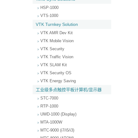
HSP-1000
VTS-1000
VTK Turnkey Solution
VTK AMR Dev Kit
VTK Mobile Vision
VTK Security
VTK Traffic Vision
VTK SLAM Kit
VTK Security OS
VTK Energy Saving
工业级多点触控平板计算机/显示器
STC-7000
RTP-1000
UWD-1000 (Display)
MTA-1000W
MTC-9000 (i7/i5/i3)