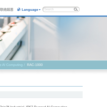
联络超恩
Language
e AI Computing
RAC-1000