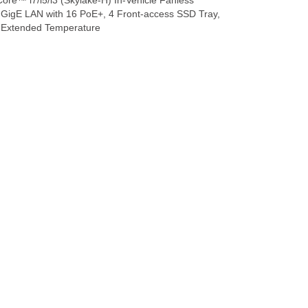
re™ i7/i5/i3 (Skylake-H) In-Vehicle Fanless
GigE LAN with 16 PoE+, 4 Front-access SSD Tray,
, Extended Temperature