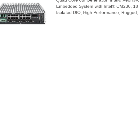
Quad Core 6th Generation Intel® Xeon®/Co
Embedded System with Intel® CM236, 18 
Isolated DIO, High Performance, Rugged