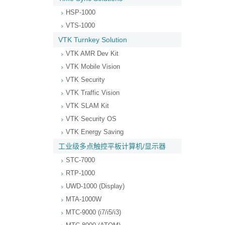
HSP-1000
VTS-1000
VTK Turnkey Solution
VTK AMR Dev Kit
VTK Mobile Vision
VTK Security
VTK Traffic Vision
VTK SLAM Kit
VTK Security OS
VTK Energy Saving
工业级多点触控平板计算机/显示器
STC-7000
RTP-1000
UWD-1000 (Display)
MTA-1000W
MTC-9000 (i7/i5/i3)