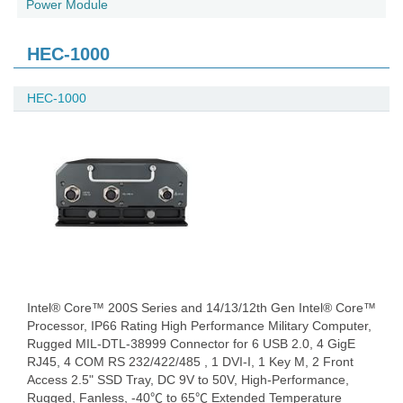
Power Module
HEC-1000
HEC-1000
Intel® Core™ 200S Series and 14/13/12th Gen Intel® Core™
Processor, IP66 Rating High Performance Military Computer,
Rugged MIL-DTL-38999 Connector for 6 USB 2.0, 4 GigE
RJ45, 4 COM RS 232/422/485 , 1 DVI-I, 1 Key M, 2 Front
Access 2.5" SSD Tray, DC 9V to 50V, High-Performance,
Rugged, Fanless, -40℃ to 65℃ Extended Temperature