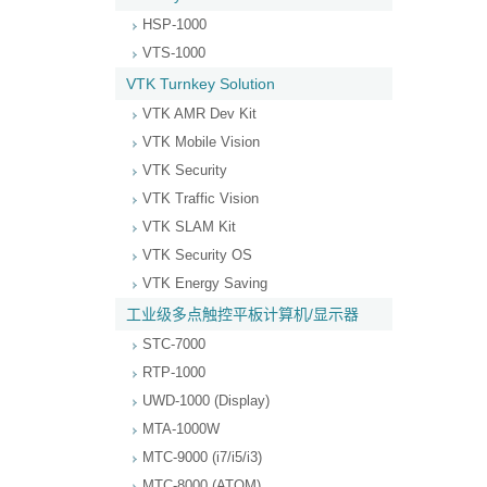
HSP-1000
VTS-1000
VTK Turnkey Solution
VTK AMR Dev Kit
VTK Mobile Vision
VTK Security
VTK Traffic Vision
VTK SLAM Kit
VTK Security OS
VTK Energy Saving
工业级多点触控平板计算机/显示器
STC-7000
RTP-1000
UWD-1000 (Display)
MTA-1000W
MTC-9000 (i7/i5/i3)
MTC-8000 (ATOM)