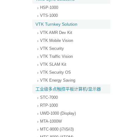
HSP-1000
VTS-1000
VTK Turnkey Solution
VTK AMR Dev Kit
VTK Mobile Vision
VTK Security
VTK Traffic Vision
VTK SLAM Kit
VTK Security OS
VTK Energy Saving
工业级多点触控平板计算机/显示器
STC-7000
RTP-1000
UWD-1000 (Display)
MTA-1000W
MTC-9000 (i7/i5/i3)