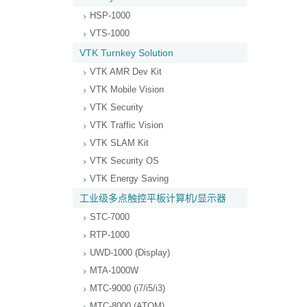
HSP-1000
VTS-1000
VTK Turnkey Solution
VTK AMR Dev Kit
VTK Mobile Vision
VTK Security
VTK Traffic Vision
VTK SLAM Kit
VTK Security OS
VTK Energy Saving
工业级多点触控平板计算机/显示器
STC-7000
RTP-1000
UWD-1000 (Display)
MTA-1000W
MTC-9000 (i7/i5/i3)
MTC-8000 (ATOM)