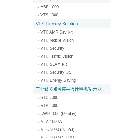
HSP-1000
VTS-1000
VTK Turnkey Solution
VTK AMR Dev Kit
VTK Mobile Vision
VTK Security
VTK Traffic Vision
VTK SLAM Kit
VTK Security OS
VTK Energy Saving
工业级多点触控平板计算机/显示器
STC-7000
RTP-1000
UWD-1000 (Display)
MTA-1000W
MTC-9000 (i7/i5/i3)
MTC-8000 (ATOM)