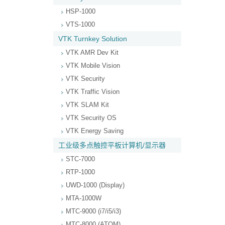
HSP-1000
VTS-1000
VTK Turnkey Solution
VTK AMR Dev Kit
VTK Mobile Vision
VTK Security
VTK Traffic Vision
VTK SLAM Kit
VTK Security OS
VTK Energy Saving
工业级多点触控平板计算机/显示器
STC-7000
RTP-1000
UWD-1000 (Display)
MTA-1000W
MTC-9000 (i7/i5/i3)
MTC-8000 (ATOM)