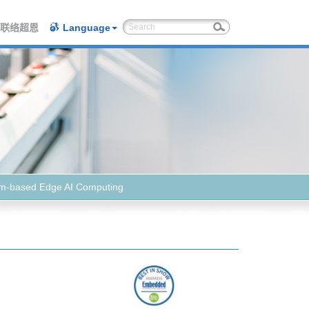
联络超恩
Language
m-based Edge AI Computing