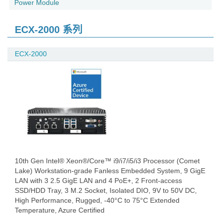
Power Module
ECX-2000 系列
ECX-2000
10th Gen Intel® Xeon®/Core™ i9/i7/i5/i3 Processor (Comet
Lake) Workstation-grade Fanless Embedded System, 9 GigE
LAN with 3 2.5 GigE LAN and 4 PoE+, 2 Front-access
SSD/HDD Tray, 3 M.2 Socket, Isolated DIO, 9V to 50V DC,
High Performance, Rugged, -40°C to 75°C Extended
Temperature, Azure Certified