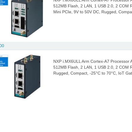
NXP i.MX6ULL Arm Cortex-A7 Processo
512MB Flash, 2 LAN, 1 USB 2.0, 2 COM RS
Mini PCIe, 9V to 50V DC, Rugged, Compac
00
NXP i.MX6ULL Arm Cortex-A7 Processo
512MB Flash, 2 LAN, 1 USB 2.0, 2 COM RS
Rugged, Compact, -25°C to 70°C, IoT Ga