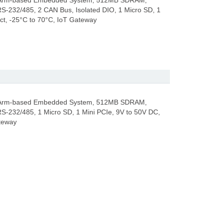
r Arm-based Embedded System, 512MB SDRAM,
-232/485, 2 CAN Bus, Isolated DIO, 1 Micro SD, 1
t, -25°C to 70°C, IoT Gateway
r Arm-based Embedded System, 512MB SDRAM,
-232/485, 1 Micro SD, 1 Mini PCIe, 9V to 50V DC,
teway