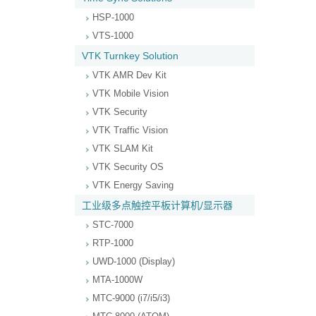
HSP-1000
VTS-1000
VTK Turnkey Solution
VTK AMR Dev Kit
VTK Mobile Vision
VTK Security
VTK Traffic Vision
VTK SLAM Kit
VTK Security OS
VTK Energy Saving
工业级多点触控平板计算机/显示器
STC-7000
RTP-1000
UWD-1000 (Display)
MTA-1000W
MTC-9000 (i7/i5/i3)