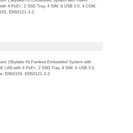
sor (Skylake-H) Embedded System with Intel®
ith 4 PoE+, 2 SSD Tray, 4 SIM, 6 USB 3.0, 4 COM,
0155, EN50121-3-2
sor (Skylake-H) Fanless Embedded System with
gE LAN with 4 PoE+, 2 SSD Tray, 4 SIM, 6 USB 3.0,
ce, EN50155, EN50121-3-2