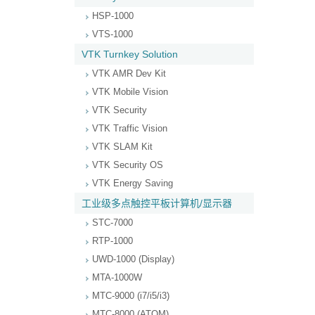
HSP-1000
VTS-1000
VTK Turnkey Solution
VTK AMR Dev Kit
VTK Mobile Vision
VTK Security
VTK Traffic Vision
VTK SLAM Kit
VTK Security OS
VTK Energy Saving
工业级多点触控平板计算机/显示器
STC-7000
RTP-1000
UWD-1000 (Display)
MTA-1000W
MTC-9000 (i7/i5/i3)
MTC-8000 (ATOM)