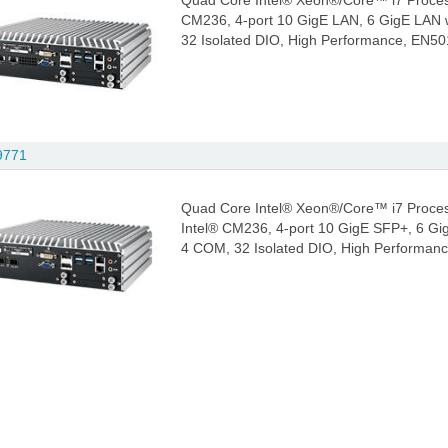
Quad Core Intel® Xeon®/Core™ i7 Proces
CM236, 4-port 10 GigE LAN, 6 GigE LAN w
32 Isolated DIO, High Performance, EN5
9771
Quad Core Intel® Xeon®/Core™ i7 Proces
Intel® CM236, 4-port 10 GigE SFP+, 6 Gi
4 COM, 32 Isolated DIO, High Performan