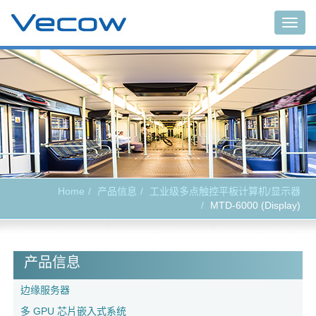
Togg
navig
Home
产品信息
工业级多点触控平板计算机/显示器
MTD-6000 (Display)
产品信息
边缘服务器
多 GPU 芯片嵌入式系统