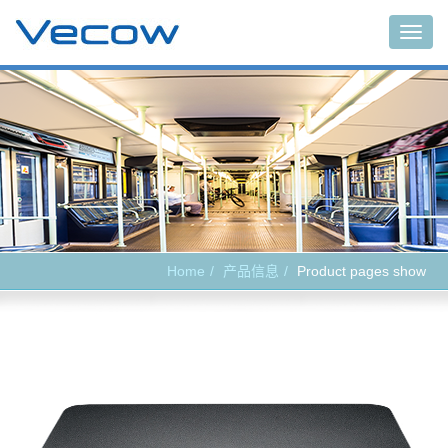
Main
Home
产品信息
Product pages show