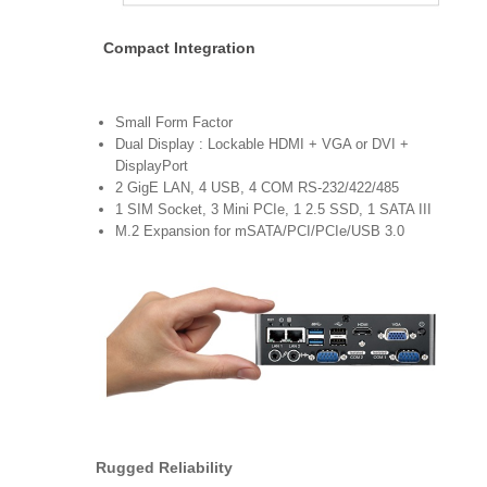
Compact Integration
Small Form Factor
Dual Display : Lockable HDMI + VGA or DVI +
DisplayPort
2 GigE LAN, 4 USB, 4 COM RS-232/422/485
1 SIM Socket, 3 Mini PCIe, 1 2.5 SSD, 1 SATA III
M.2 Expansion for mSATA/PCI/PCIe/USB 3.0
Rugged Reliability