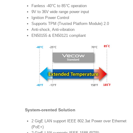
Fanless -40°C to 85°C operation
9V to 36V wide range power input
Ignition Power Control
Supports TPM (Trusted Platform Module) 2.0
Anti-shock, Anti-vibration
EN50155 & EN50121 compliant
System-orented Solution
2 GigE LAN support IEEE 802.3at Power over Ethernet
(PoE+)
2 GigE LAN supports IEEE 1588 (PTP)