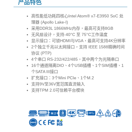
产品特色
高性能低功耗四核心Intel Atom® x7-E3950 SoC 处
理器 (Apollo Lake-I)
采用DDR3L 1866MHz内存，最高可支持8GB
无风扇设计，支持-40°C 至 75°C工作温度
显示接口：可锁HDMI与VGA，最高可支持4K分辨率
2个独立千兆以太网接口，支持 IEEE 1588精确时间
协议 (PTP)
4个串口 RS-232/422/485，其中两个为光隔串口
16个通道隔离DIO、4个USB插槽、1个SIM插槽、1
个SATA III接口
扩充接口：3个Mini PCIe、1个M.2
支持9V至36V宽范围直流输入
支持TPM 2.0可信赖平台模块