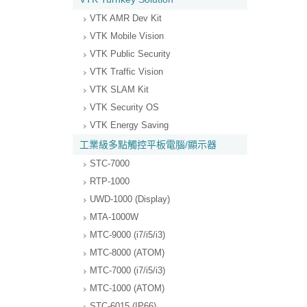
VTK AMR Dev Kit
VTK Mobile Vision
VTK Public Security
VTK Traffic Vision
VTK SLAM Kit
VTK Security OS
VTK Energy Saving
工業級多點觸控平板電腦/顯示器
STC-7000
RTP-1000
UWD-1000 (Display)
MTA-1000W
MTC-9000 (i7/i5/i3)
MTC-8000 (ATOM)
MTC-7000 (i7/i5/i3)
MTC-1000 (ATOM)
STC-6015 (IP66)