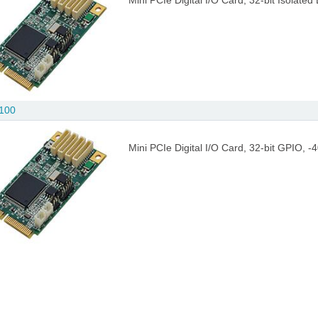
Mini PCIe Digital I/O Card, 32-bit Isolate
100
Mini PCIe Digital I/O Card, 32-bit GPIO, -