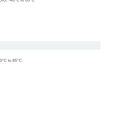
d DIO, -40°C to 85°C
40°C to 85°C