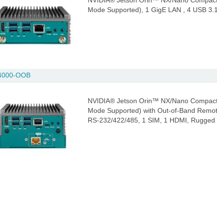
NVIDIA® Jetson Orin™ NX/Nano Compact 
Mode Supported), 1 GigE LAN , 4 USB 3.
4000-OOB
NVIDIA® Jetson Orin™ NX/Nano Compact 
Mode Supported) with Out-of-Band Remot
RS-232/422/485, 1 SIM, 1 HDMI, Rugged