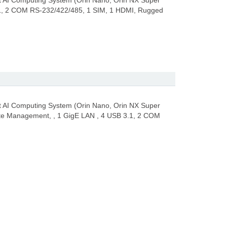
AI Computing System (Orin Nano, Orin NX Super
1, 2 COM RS-232/422/485, 1 SIM, 1 HDMI, Rugged
AI Computing System (Orin Nano, Orin NX Super
e Management, , 1 GigE LAN , 4 USB 3.1, 2 COM