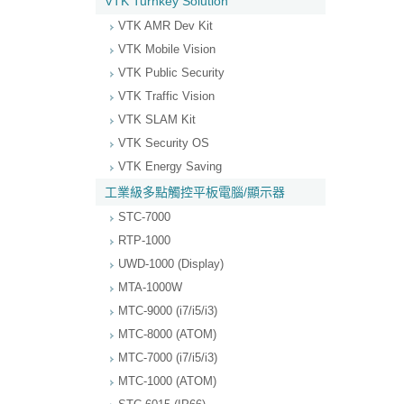
VTK Turnkey Solution
VTK AMR Dev Kit
VTK Mobile Vision
VTK Public Security
VTK Traffic Vision
VTK SLAM Kit
VTK Security OS
VTK Energy Saving
工業級多點觸控平板電腦/顯示器
STC-7000
RTP-1000
UWD-1000 (Display)
MTA-1000W
MTC-9000 (i7/i5/i3)
MTC-8000 (ATOM)
MTC-7000 (i7/i5/i3)
MTC-1000 (ATOM)