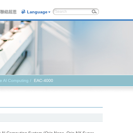
聯絡超恩
Language
e AI Computing
EAC-4000