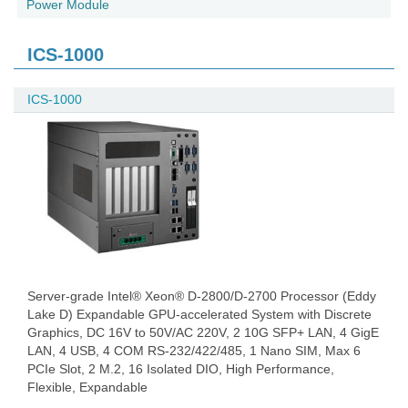
Power Module
ICS-1000
ICS-1000
Server-grade Intel® Xeon® D-2800/D-2700 Processor (Eddy
Lake D) Expandable GPU-accelerated System with Discrete
Graphics, DC 16V to 50V/AC 220V, 2 10G SFP+ LAN, 4 GigE
LAN, 4 USB, 4 COM RS-232/422/485, 1 Nano SIM, Max 6
PCIe Slot, 2 M.2, 16 Isolated DIO, High Performance,
Flexible, Expandable