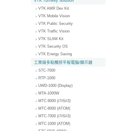
VTK Turnkey Solution
VTK AMR Dev Kit
VTK Mobile Vision
VTK Public Security
VTK Traffic Vision
VTK SLAM Kit
VTK Security OS
VTK Energy Saving
工業級多點觸控平板電腦/顯示器
STC-7000
RTP-1000
UWD-1000 (Display)
MTA-1000W
MTC-9000 (i7/i5/i3)
MTC-8000 (ATOM)
MTC-7000 (i7/i5/i3)
MTC-1000 (ATOM)