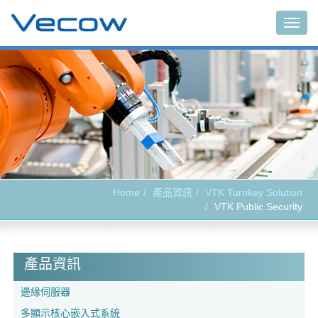
Togg
navig
Home
產品資訊
VTK Turnkey Solution
VTK Public Security
產品資訊
邊緣伺服器
多顯示核心嵌入式系統