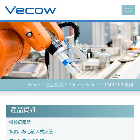
Togg
navig
Home
產品資訊
Add-on Module
PMX-100 系列
產品資訊
邊緣伺服器
多顯示核心嵌入式系統