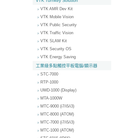
VTK Turnkey Solution
VTK AMR Dev Kit
VTK Mobile Vision
VTK Public Security
VTK Traffic Vision
VTK SLAM Kit
VTK Security OS
VTK Energy Saving
工業級多點觸控平板電腦/顯示器
STC-7000
RTP-1000
UWD-1000 (Display)
MTA-1000W
MTC-9000 (i7/i5/i3)
MTC-8000 (ATOM)
MTC-7000 (i7/i5/i3)
MTC-1000 (ATOM)