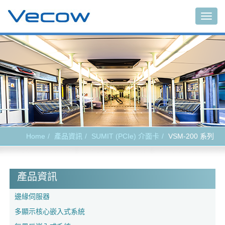
Togg
navig
Home
產品資訊
SUMIT (PCIe) 介面卡
VSM-200 系列
產品資訊
邊緣伺服器
多顯示核心嵌入式系統