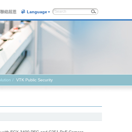
聯絡超恩
Language
lution
VTK Public Security