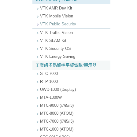
VTK AMR Dev Kit
VTK Mobile Vision
VTK Public Security
VTK Traffic Vision
VTK SLAM Kit
VTK Security OS
VTK Energy Saving
工業級多點觸控平板電腦/顯示器
STC-7000
RTP-1000
UWD-1000 (Display)
MTA-1000W
MTC-9000 (i7/i5/i3)
MTC-8000 (ATOM)
MTC-7000 (i7/i5/i3)
MTC-1000 (ATOM)