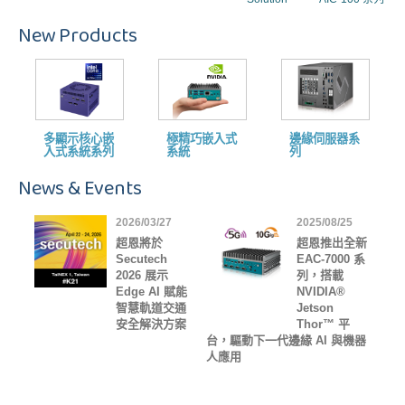
New Products
多顯示核心嵌
極精巧嵌入式
邊緣伺服器系
入式系統系列
系統
列
News & Events
2026/03/27
2025/08/25
超恩將於
超恩推出全新
Secutech
EAC-7000 系
2026 展示
列，搭載
Edge AI 賦能
NVIDIA®
智慧軌道交通
Jetson
安全解決方案
Thor™ 平
台，驅動下一代邊緣 AI 與機器
人應用